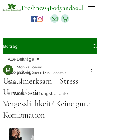
Freshness4BodyandSoul
Beitrag
Alle Beiträge
Monika Toews
Alle Beiträge
30. Sept. 2021
0 Min. Lesezeit
Unaufmerksam – Stress –
Familie
Unwohlsein –
RINGANA Erfahrungsberichte
Vergesslichkeit? Keine gute
Kombination