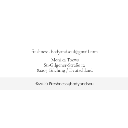
freshness4bodyandsoul@gmail.com
Monika Toews
St.-Gilgener-Straße 12
82205 Gilching / Deutschland
©2020 Freshness4bodyandsoul