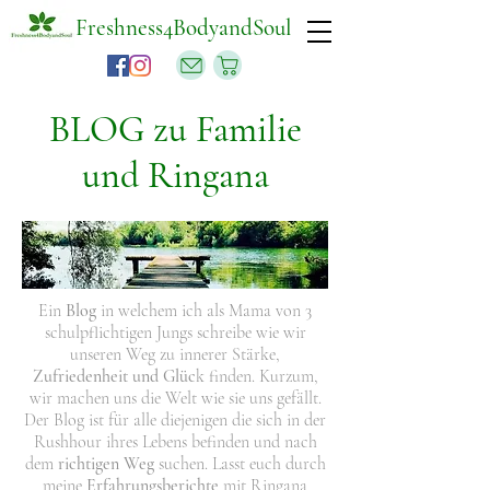
Freshness4BodyandSoul
BLOG zu Familie
und Ringana
Ein
Blog
in welchem ich als Mama von 3
schulpflichtigen Jungs schreibe wie wir
unseren Weg zu
innerer Stärke
,
Zufriedenheit und Glüc
k finden. Kurzum,
wir machen uns die Welt wie sie uns gefällt.
Der Blog ist für alle diejenigen die sich in der
Rushhour ihres Lebens befinden und nach
dem
richtigen Weg
suchen. Lasst euch durch
meine
Erfahrungsberichte
mit Ringana