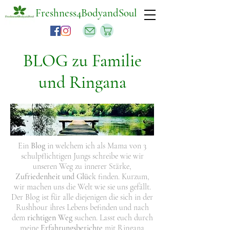
Freshness4BodyandSoul
BLOG zu Familie
und Ringana
Ein
Blog
in welchem ich als Mama von 3
schulpflichtigen Jungs schreibe wie wir
unseren Weg zu
innerer Stärke
,
Zufriedenheit und Glüc
k finden. Kurzum,
wir machen uns die Welt wie sie uns gefällt.
Der Blog ist für alle diejenigen die sich in der
Rushhour ihres Lebens befinden und nach
dem
richtigen Weg
suchen. Lasst euch durch
meine
Erfahrungsberichte
mit Ringana